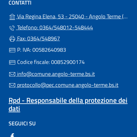
CONTATTI
(a
Via Regina Elena, 53 - 25040 - Angolo Terme (BS)
Telefono: 0364/548012-548444
Fax: 0364/548967
P. IVA: 00582640983
Codice fiscale: 00852900174
info@comune.angolo-terme.bs.it
protocollo@pec.comune.angolo-terme.bs.it
Rpd - Responsabile della protezione dei
dati
SEGUICI SU