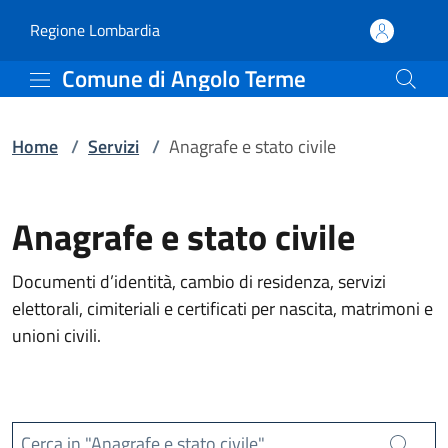
Servizi | Comune di Ang
Vai al contenuto principale
(apre in un'altra scheda).
Regione Lombardia
Comune di Angolo Terme
Home
/
Servizi
/
Anagrafe e stato civile
Anagrafe e stato civile
Documenti d’identità, cambio di residenza, servizi
elettorali, cimiteriali e certificati per nascita, matrimoni e
unioni civili.
Cerca in "Anagrafe e stato civile"