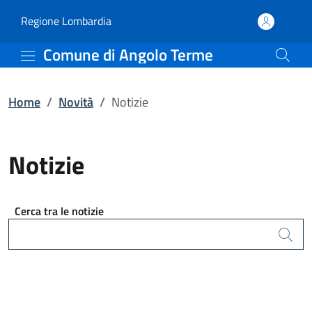
Notizie | Comune di Ang
Vai al contenuto principale
(apre in un'altra scheda).
Regione Lombardia
Comune di Angolo Terme
Home
/
Novità
/
Notizie
Notizie
Cerca tra le notizie
Cerca