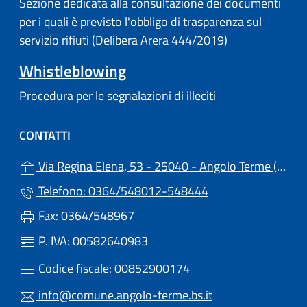
Sezione dedicata alla consultazione dei documenti
per i quali è previsto l'obbligo di trasparenza sul
servizio rifiuti (Delibera Arera 444/2019)
Whistleblowing
Procedura per le segnalazioni di illeciti
CONTATTI
(a
Via Regina Elena, 53 - 25040 - Angolo Terme (BS)
Telefono: 0364/548012-548444
Fax: 0364/548967
P. IVA: 00582640983
Codice fiscale: 00852900174
info@comune.angolo-terme.bs.it