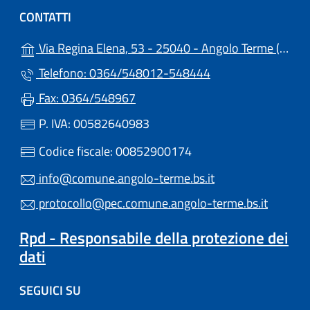
CONTATTI
(a
Via Regina Elena, 53 - 25040 - Angolo Terme (BS)
Telefono: 0364/548012-548444
Fax: 0364/548967
P. IVA: 00582640983
Codice fiscale: 00852900174
info@comune.angolo-terme.bs.it
protocollo@pec.comune.angolo-terme.bs.it
Rpd - Responsabile della protezione dei
dati
SEGUICI SU