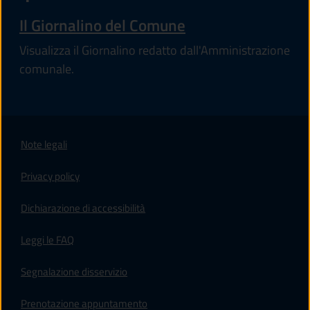
Il Giornalino del Comune
Visualizza il Giornalino redatto dall'Amministrazione
comunale.
Note legali
Privacy policy
(apre in un'altra scheda).
Dichiarazione di accessibilità
Leggi le FAQ
Segnalazione disservizio
Prenotazione appuntamento