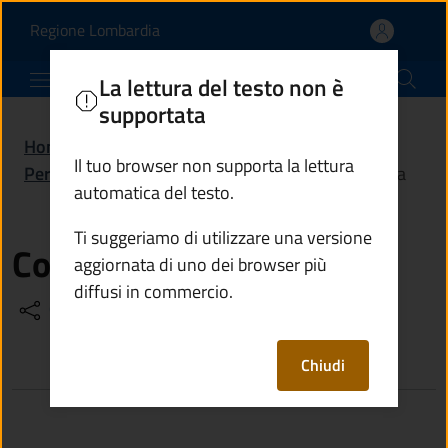
Cominelli Alessandra |
Vai al contenuto principale
(apre in un'altra scheda).
Regione Lombardia
Comune di Angolo Terme
La lettura del testo non è
supportata
Home
/
Amministrazione
/
Il tuo browser non supporta la lettura
Personale amministrativo
/
Cominelli Alessandra
automatica del testo.
Ti suggeriamo di utilizzare una versione
Cominelli Alessandra
aggiornata di uno dei browser più
diffusi in commercio.
Condividi
Vedi azioni
Chiudi