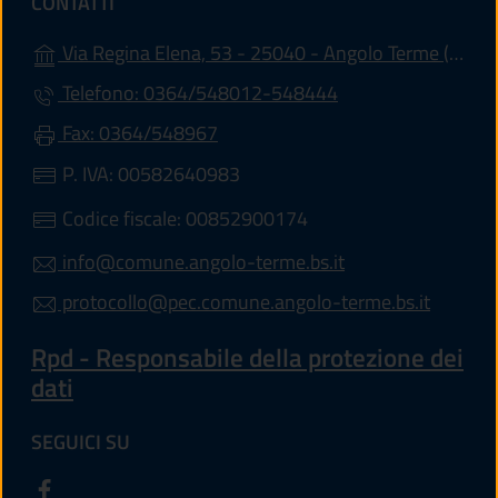
CONTATTI
(a
Via Regina Elena, 53 - 25040 - Angolo Terme (BS)
Telefono: 0364/548012-548444
Fax: 0364/548967
P. IVA: 00582640983
Codice fiscale: 00852900174
info@comune.angolo-terme.bs.it
protocollo@pec.comune.angolo-terme.bs.it
Rpd - Responsabile della protezione dei
dati
SEGUICI SU