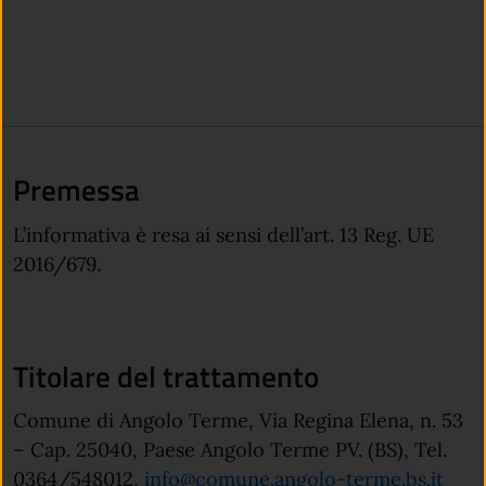
Premessa
L’informativa è resa ai sensi dell’art. 13 Reg. UE
2016/679.
Titolare del trattamento
Comune di Angolo Terme, Via Regina Elena, n. 53
– Cap. 25040, Paese Angolo Terme PV. (BS), Tel.
(apre
0364/548012,
info@comune.angolo-terme.bs.it