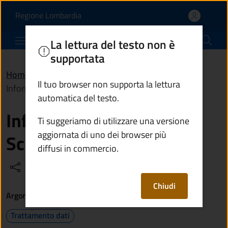
Informativa privacy - Sc
Vai al contenuto principale
(apre in un'altra scheda).
Regione Lombardia
Comune di Angolo Terme
La lettura del testo non è
supportata
Home
/
Informative e note legali
/
Il tuo browser non supporta la lettura
Informativa privacy - Scrivici dal web
automatica del testo.
Informativa privacy -
Ti suggeriamo di utilizzare una versione
aggiornata di uno dei browser più
Scrivici dal web
diffusi in commercio.
Condividi
Vedi azioni
Chiudi
Argomenti
Trattamento dati