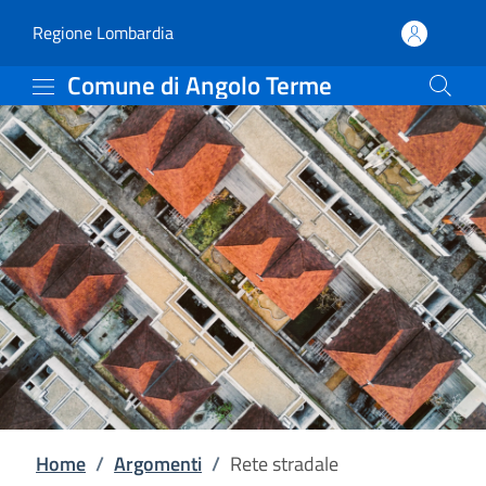
Rete stradale | Comune 
Vai al contenuto principale
(apre in un'altra scheda).
Regione Lombardia
Comune di Angolo Terme
Home
/
Argomenti
/
Rete stradale