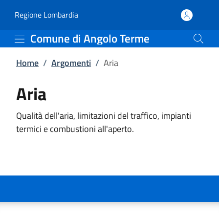
Aria | Comune di Angolo
Vai al contenuto principale
(apre in un'altra scheda).
Regione Lombardia
Comune di Angolo Terme
Home
/
Argomenti
/
Aria
Aria
Qualità dell'aria, limitazioni del traffico, impianti
termici e combustioni all'aperto.