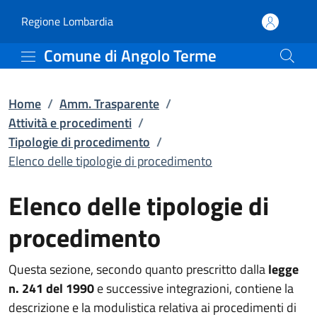
Elenco delle tipologie d
Vai al contenuto principale
(apre in un'altra scheda).
Regione Lombardia
Comune di Angolo Terme
Home
/
Amm. Trasparente
/
Attività e procedimenti
/
Tipologie di procedimento
/
Elenco delle tipologie di procedimento
Elenco delle tipologie di
procedimento
Questa sezione, secondo quanto prescritto dalla
legge
n. 241 del 1990
e successive integrazioni, contiene la
descrizione e la modulistica relativa ai procedimenti di