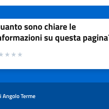
uanto sono chiare le
nformazioni su questa pagina
 da 1 a 5 stelle la pagina
ta 1 stelle su 5
aluta 2 stelle su 5
Valuta 3 stelle su 5
Valuta 4 stelle su 5
Valuta 5 stelle su 5
i Angolo Terme