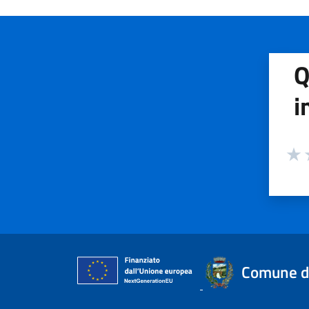
Q
i
Valuta
Valu
V
Comune d