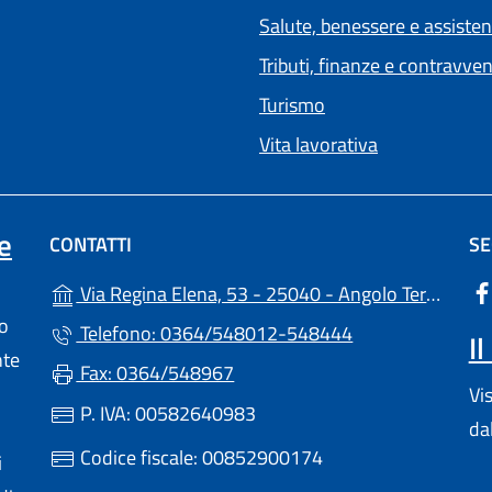
Salute, benessere e assiste
Tributi, finanze e contravve
Turismo
Vita lavorativa
e
CONTATTI
SE
Via Regina Elena, 53 - 25040 - Angolo Terme (BS)
lo
Telefono: 0364/548012-548444
I
nte
Fax: 0364/548967
Vi
P. IVA: 00582640983
da
Codice fiscale: 00852900174
i