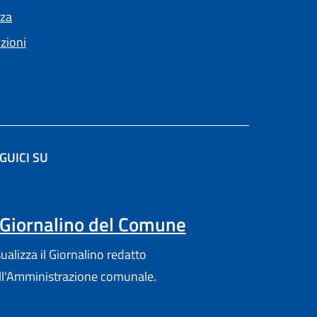
nza
nzioni
GUICI SU
(apre in un'altra scheda).
l Giornalino del Comune
sualizza il Giornalino redatto
ll'Amministrazione comunale.