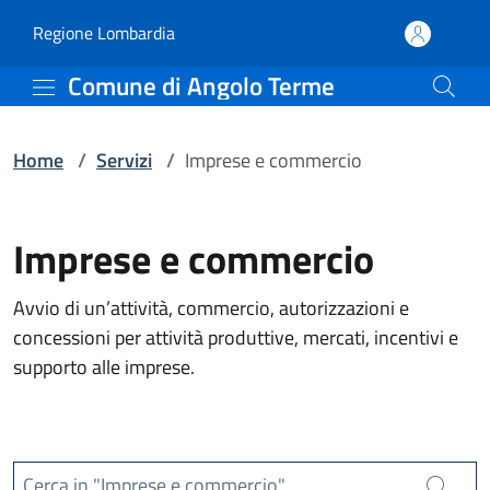
Servizi | Comune di Ang
Vai al contenuto principale
(apre in un'altra scheda).
Regione Lombardia
Comune di Angolo Terme
Home
/
Servizi
/
Imprese e commercio
Imprese e commercio
Avvio di un’attività, commercio, autorizzazioni e
concessioni per attività produttive, mercati, incentivi e
supporto alle imprese.
Cerca in "Imprese e commercio"