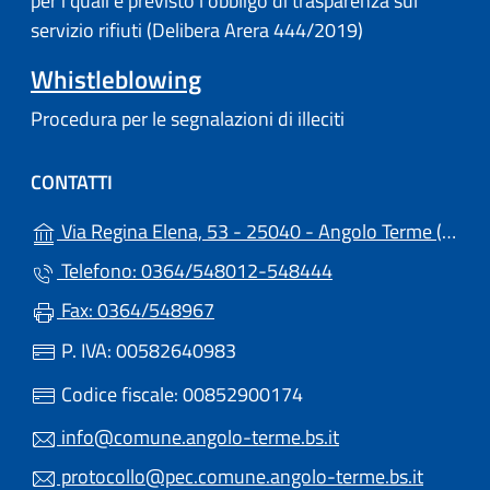
per i quali è previsto l'obbligo di trasparenza sul
servizio rifiuti (Delibera Arera 444/2019)
Whistleblowing
Procedura per le segnalazioni di illeciti
CONTATTI
(a
Via Regina Elena, 53 - 25040 - Angolo Terme (BS)
Telefono: 0364/548012-548444
Fax: 0364/548967
P. IVA: 00582640983
Codice fiscale: 00852900174
info@comune.angolo-terme.bs.it
protocollo@pec.comune.angolo-terme.bs.it